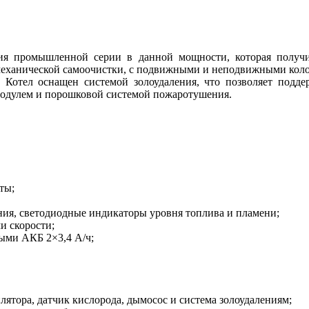
ция промышленной серии в данной мощности, которая получи
 механической самоочистки, с подвижными и неподвижными колос
. Котел оснащен системой золоудаления, что позволяет подде
модулем и порошковой системой пожаротушения.
ты;
ия, светодиодные индикаторы уровня топлива и пламени;
и скорости;
ными АКБ 2×3,4 А/ч;
илятора, датчик кислорода, дымосос и система золоудалениям;