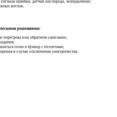
сигнала ошибки, датчик кислорода, золоудаление;
вных котлов.
ическими решениями:
е перегрева или обратном сжигании;
жидания;
ниться огню в бункер с пеллетами;
орения в случае отключения электричества.