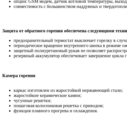
опции: GSM модем, датчик котловой температуры, выход 
совместимость с большинством наддувных и твердотопли
Защита от обратного горения обеспечена следующими техн
предохранительный термостат выключает горелку в случа
периодическое вращение внутреннего шнека в режиме о
защитный полиуретановый рукав не позволяет распростра
резервный аккумулятор обеспечивает завершение цикла г
Камера горения
каркас изготовлен из жаростойкой нержавеющей стали;
жаростойкие керамические камни;
чугунные решетки;
пошаговая колосниковая решетка с приводом;
функция плавного прогрева и охлаждения.