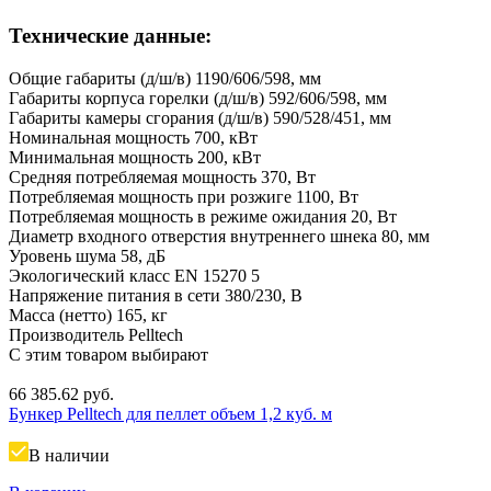
Технические данные:
Общие габариты (д/ш/в)
1190/606/598, мм
Габариты корпуса горелки (д/ш/в)
592/606/598, мм
Габариты камеры сгорания (д/ш/в)
590/528/451, мм
Номинальная мощность
700, кВт
Минимальная мощность
200, кВт
Средняя потребляемая мощность
370, Вт
Потребляемая мощность при розжиге
1100, Вт
Потребляемая мощность в режиме ожидания
20, Вт
Диаметр входного отверстия внутреннего шнека
80, мм
Уровень шума
58, дБ
Экологический класс EN 15270
5
Напряжение питания в сети
380/230, В
Масса (нетто)
165, кг
Производитель
Pelltech
С этим товаром выбирают
66 385.62
руб.
Бункер Pelltech для пеллет объем 1,2 куб. м
В наличии