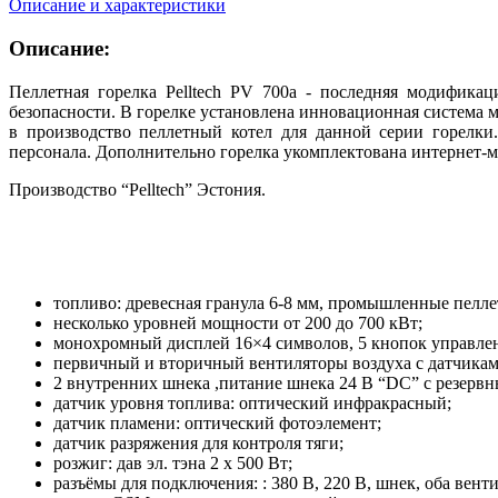
Описание и характеристики
Описание:
Пеллетная горелка Pelltech PV 700a - последняя модифика
безопасности. В горелке установлена инновационная система
в производство пеллетный котел для данной серии горелки
персонала. Дополнительно горелка укомплектована интернет-
Производство “Pelltech” Эстония.
топливо: древесная гранула 6-8 мм, промышленные пелле
несколько уровней мощности от 200 до 700 кВт;
монохромный дисплей 16×4 символов, 5 кнопок управлен
первичный и вторичный вентиляторы воздуха с датчикам
2 внутренних шнека ,питание шнека 24 В “DC” с резерв
датчик уровня топлива: оптический инфракрасный;
датчик пламени: оптический фотоэлемент;
датчик разряжения для контроля тяги;
розжиг: дав эл. тэна 2 x 500 Вт;
разъёмы для подключения: : 380 В, 220 В, шнек, оба вент