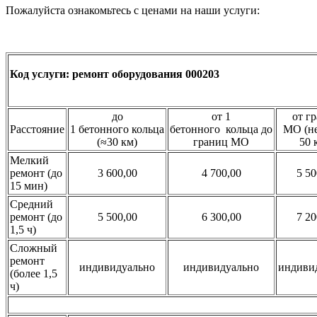
Пожалуйста ознакомьтесь с ценами на наши услуги:
Код услуги: ремонт оборудования 000203
до
от 1
от г
Расстояние
1 бетонного кольца
бетонного кольца до
МО (не
(≈30 км)
границ МО
50 
Мелкий
ремонт (до
3 600,00
4 700,00
5 50
15 мин)
Средний
ремонт (до
5 500,00
6 300,00
7 20
1,5 ч)
Сложный
ремонт
индивидуально
индивидуально
индиви
(более 1,5
ч)