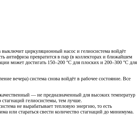
ика выключит циркуляционный насос и гелиосистема войдёт
асть антифриза превратится в пар (в коллекторах и ближайшем
ации может достигать 150–200 °С для плоских и 200–300 °С для
ние вечера) система снова войдёт в рабочее состояние. Все
некачественный — не предназначенный для высоких температур
о стагнаций гелиосистемы, тем лучше.
истема не вырабатывает тепловую энергию, то есть
има или стараться свести количество стагнаций до минимума.