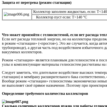
Защита от перегрева (режим стагнации)
Коллектор заполнен жидкостью, если: T<140
Коллектор пуст если: T>140 °C
Что может произойти с гелиосистемой, если нет расхода теп
Если нет расхода тепловой энергии, но на коллекторы продол
в режим «стагнации» («простоя»). Это же случается, когда авт
трубопроводе), а другая часть под воздействием избыточного 
вакуумных коллекторов.
Режим «стагнации» является плановым для гелиосистем и после
узлы и комплектующие материалы гелиосистем рассчитаны на
Следует заметить, что длительное воздействие высоких темпе
стагнации) и мембрану расширительного бака соответственно,
Вообще режим «стагнации» гелиосистемы экономически невыгод
не выполняет своё прямое назначение. Поэтому при проектиров
Определение требуемого количества коллекторов
Сколько солнечных коллекторов нужно для работы гелиос