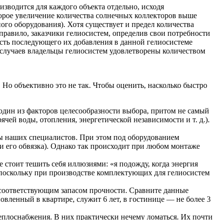
изводится для каждого объекта отдельно, исходя
оторое увеличение количества солнечных коллекторов выше
го оборудования). Хотя существует и предел количества
правило, заказчики гелиосистем, определив свои потребности
ость последующего их добавления в данной гелиосистеме
% случаев владельцы гелиосистем удовлетворены количеством
 Но объективно это не так. Чтобы оценить, насколько быстро
дин из факторов целесообразности выбора, притом не самый
рячей воды, отопления, энергетической независимости
и т. д.
).
ты наших специалистов. При этом под оборудованием
и его обвязка). Однако так происходит при любом монтаже
 стоит тешить себя иллюзиями: «я подожду, когда энергия
я, поскольку при производстве комплектующих для гелиосистем
с соответствующим запасом прочности. Сравните данные
овленный в квартире, служит 6 лет, в гостинице — не более 3
плоснабжения. В них практически нечему ломаться. Их почти