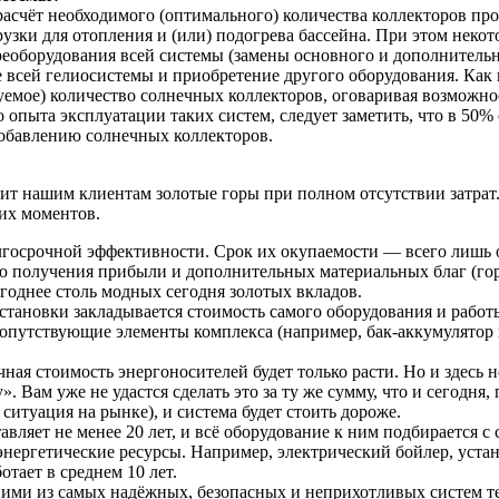
расчёт необходимого (оптимального) количества коллекторов про
рузки для отопления и (или) подогрева бассейна. При этом нек
еоборудования всей системы (замены основного и дополнительно
 всей гелиосистемы и приобретение другого оборудования. Как 
уемое) количество солнечных коллекторов, оговаривая возможн
го опыта эксплуатации таких систем, следует заметить, что в 50
добавлению солнечных коллекторов.
лит нашим клиентам золотые горы при полном отсутствии затрат.
их моментов.
госрочной эффективности. Срок их окупаемости — всего лишь о
ью получения прибыли и дополнительных материальных благ (го
ыгоднее столь модных сегодня золотых вкладов.
становки закладывается стоимость самого оборудования и рабо
 сопутствующие элементы комплекса (например,
бак-аккумулятор
 стоимость энергоносителей будет только расти. Но и здесь не
». Вам уже не удастся сделать это за ту же сумму, что и сегодн
ситуация на рынке), и система будет стоить дороже.
авляет не менее 20 лет, и всё оборудование к ним подбирается 
нергетические ресурсы. Например, электрический бойлер, устан
отает в среднем 10 лет.
ими из самых надёжных, безопасных и неприхотливых систем те