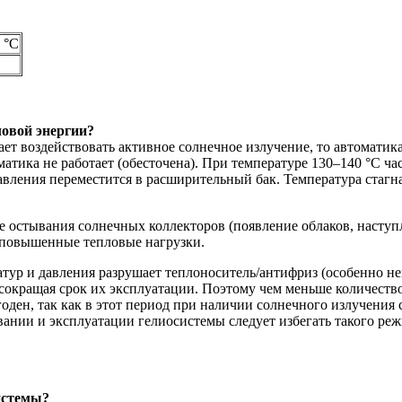
 °C
ловой энергии?
жает воздействовать активное солнечное излучение, то автомат
оматика не работает (обесточена). При температуре 130–140 °С ч
давления переместится в расширительный бак. Температура стагн
 остывания солнечных коллекторов (появление облаков, наступле
 повышенные тепловые нагрузки.
ратур и давления разрушает теплоноситель/антифриз (особенно 
 сокращая срок их эксплуатации. Поэтому чем меньше количеств
ен, так как в этот период при наличии солнечного излучения с
ании и эксплуатации гелиосистемы следует избегать такого реж
истемы?