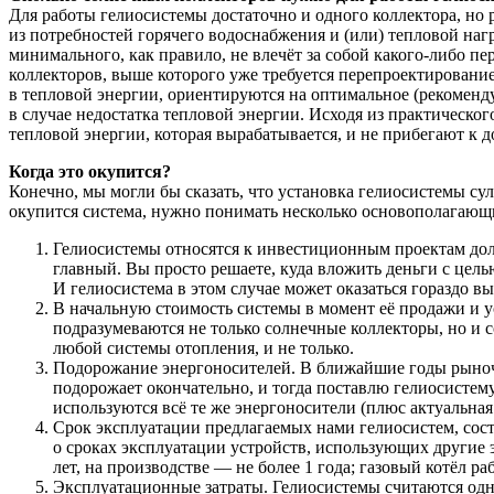
Для работы гелиосистемы достаточно и одного коллектора, но 
из потребностей горячего водоснабжения и (или) тепловой наг
минимального, как правило, не влечёт за собой
какого-либо
пер
коллекторов, выше которого уже требуется перепроектирование
в тепловой энергии, ориентируются на оптимальное (рекоменд
в случае недостатка тепловой энергии. Исходя из практическо
тепловой энергии, которая вырабатывается, и не прибегают к 
Когда это окупится?
Конечно, мы могли бы сказать, что установка гелиосистемы су
окупится система, нужно понимать несколько основополагающ
Гелиосистемы относятся к инвестиционным проектам дол
главный. Вы просто решаете, куда вложить деньги с цел
И гелиосистема в этом случае может оказаться гораздо в
В начальную стоимость системы в момент её продажи и у
подразумеваются не только солнечные коллекторы, но и
любой системы отопления, и не только.
Подорожание энергоносителей. В ближайшие годы рыночная
подорожает окончательно, и тогда поставлю гелиосистему
используются всё те же энергоносители (плюс актуальная 
Срок эксплуатации предлагаемых нами гелиосистем, сост
о сроках эксплуатации устройств, использующих другие э
лет, на производстве — не более 1 года; газовый котёл раб
Эксплуатационные затраты. Гелиосистемы считаются одн