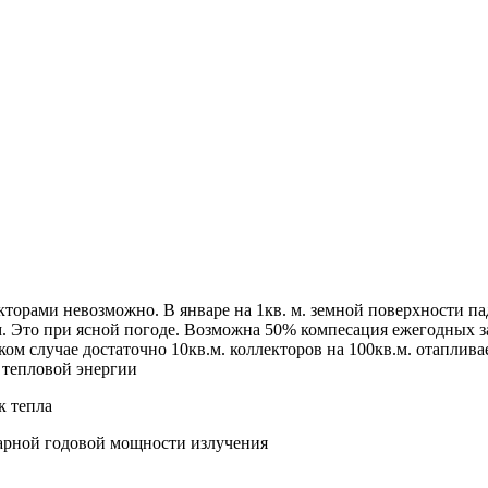
орами невозможно. В январе на 1кв. м. земной поверхности пада
 Это при ясной погоде. Возможна 50% компесация ежегодных зат
ом случае достаточно 10кв.м. коллекторов на 100кв.м. отаплив
 тепловой энергии
к тепла
марной годовой мощности излучения